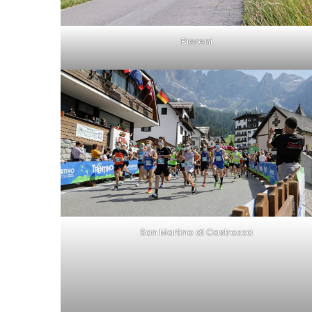
Piereni
San Martino di Castrozza