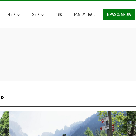
42 K
26 K
16K
FAMILY TRAIL
NEWS & MEDIA
to