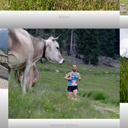
Strina
Forcella Calaita